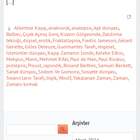
[…]
Albertine Kayıp
,
anakronik
,
analepsis
,
Aşk dünyası
,
Balbec
,
Çiçek Açmış Genç Kızarın Gölgesinde
,
Daldırma
tekniği
,
düşsel
,
erotik
,
Fraktallaşma
,
Fredric Jameson
,
Gérard
Genette
,
Gilles Deleuze
,
Guermantes Tarafı
,
imgesel
,
İzlenimler dünyası
,
Kayıp Zamanın İzinde
,
Kelebe Etkisi
,
Mahpus
,
Mann
,
Mehmet Rifat
,
Paul de Man
,
Paul Ricœur
,
prolepsis
,
Proust
,
rapsodik
,
Roland Barthes
,
Samuel Beckett
,
Sanat dünyası
,
Sodom Ve Gomorra
,
Sosyete dünyası
,
Swann'ların Tarafı
,
trajik
,
Woolf
,
Yakalanan Zaman
,
Zaman
,
Zamanı kırmak
Arşivler