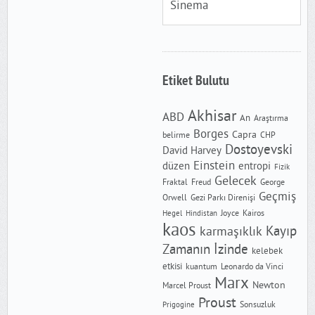
Sinema
Etiket Bulutu
Akhisar
ABD
An
Araştırma
Borges
Capra
CHP
belirme
Dostoyevski
David Harvey
Einstein
düzen
entropi
Fizik
Gelecek
Freud
Fraktal
George
Geçmiş
Orwell
Gezi Parkı Direnişi
Joyce
Kairos
Hegel
Hindistan
kaos
Kayıp
karmaşıklık
Zamanın İzinde
kelebek
etkisi
kuantum
Leonardo da Vinci
Marx
Newton
Marcel Proust
Proust
Sonsuzluk
Prigogine