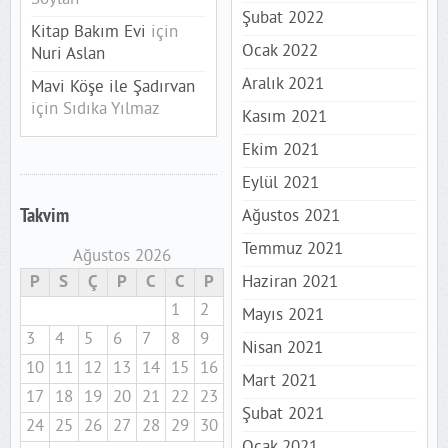
Şubat 2022
Kitap Bakım Evi
için
Ocak 2022
Nuri Aslan
Aralık 2021
Mavi Köşe ile Şadırvan
için
Sıdıka Yılmaz
Kasım 2021
Ekim 2021
Eylül 2021
Takvim
Ağustos 2021
Temmuz 2021
Ağustos 2026
P
S
Ç
P
C
C
P
Haziran 2021
1
2
Mayıs 2021
3
4
5
6
7
8
9
Nisan 2021
10
11
12
13
14
15
16
Mart 2021
17
18
19
20
21
22
23
Şubat 2021
24
25
26
27
28
29
30
Ocak 2021