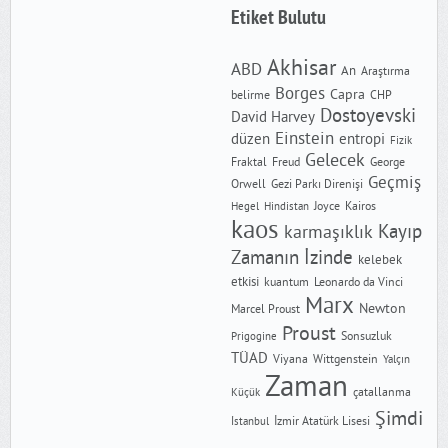
Etiket Bulutu
Akhisar
ABD
An
Araştırma
Borges
Capra
CHP
belirme
Dostoyevski
David Harvey
Einstein
düzen
entropi
Fizik
Gelecek
Freud
Fraktal
George
Geçmiş
Orwell
Gezi Parkı Direnişi
Joyce
Kairos
Hegel
Hindistan
kaos
Kayıp
karmaşıklık
Zamanın İzinde
kelebek
etkisi
kuantum
Leonardo da Vinci
Marx
Newton
Marcel Proust
Proust
Sonsuzluk
Prigogine
TÜAD
Wittgenstein
Viyana
Yalçın
Zaman
çatallanma
Küçük
Şimdi
İzmir Atatürk Lisesi
İstanbul