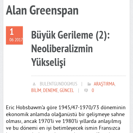
Alan Greenspan
1
Büyük Gerileme (2):
06 2017
Neoliberalizmin
Yükselişi
BULENTGUNDOGMUS
|
ARAŞTIRMA
,
BILIM
,
DENEME
,
GÜNCEL
|
0
Eric Hobsbawm’a göre 1945/47-1970/73 döneminin
ekonomik anlamda olağanüstü bir gelişmeye sahne
olması, ancak 1970’li ve 1980’li yıllarda anlaşılmış
ve bu dönemi en iyi betimleyecek ismin Fransızca