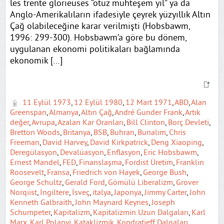
les trente glorieuses “otuz muhteşem yıl” ya da
Anglo-Amerikalıların ifadesiyle çeyrek yüzyıllık Altın
Çağ olabileceğine karar verilmişti (Hobsbawm,
1996: 299-300). Hobsbawm’a göre bu dönem,
uygulanan ekonomi politikaları bağlamında
ekonomik […]
11 Eylül 1973
,
12 Eylül 1980
,
12 Mart 1971
,
ABD
,
Alan
Greenspan
,
Almanya
,
Altın Çağ
,
André Gunder Frank
,
Artık
değer
,
Avrupa
,
Azalan Kar Oranları
,
Bill Clinton
,
Borç Devleti
,
Bretton Woods
,
Britanya
,
BSB
,
Buhran
,
Bunalım
,
Chris
Freeman
,
David Harvey
,
David Kirkpatrick
,
Deng Xiaoping
,
Deregülasyon
,
Devalüasyon
,
Enflasyon
,
Eric Hobsbawm
,
Ernest Mandel
,
FED
,
Finanslaşma
,
Fordist Üretim
,
Franklin
Roosevelt
,
Fransa
,
Friedrich von Hayek
,
George Bush
,
George Schultz
,
Gerald Ford
,
Gömülü Liberalizm
,
Grover
Norqıist
,
İngiltere
,
İsveç
,
italya
,
Japonya
,
Jimmy Carter
,
John
Kenneth Galbraith
,
John Maynard Keynes
,
Joseph
Schumpeter
,
Kapitalizm
,
Kapitalizmin Uzun Dalgaları
,
Karl
Marx
,
Karl Polanyi
,
Kataklizmik
,
Kondratieff Dalgaları
,