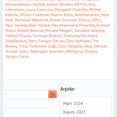
Konsolidasyon Devleti
,
Korkut Boratav
,
KRISIS
,
Kriz
,
Liberalizm
,
Louca Francisco
,
Margaret Thatcher
,
Michel
Kalecki
,
Milton Friedman
,
Naomi Klein
,
Neoliberalizm
,
New
Deal
,
Nicholas Wapshott
,
Nobel Ekonomi Ödülü
,
OPEC
,
Paul Sweezy
,
Paul Volcker
,
Pax Americana
,
Pinochet
,
Richard
Nixon
,
Robert Brenner
,
Ronald Reagan
,
Salvador Allende
,
Serbest Piyasa
,
Sermaye Birikimi
,
Srtarving the beast
,
Stagflasyon
,
Stein
,
Sungur Savran
,
Tam İstihdam
,
The
Buying Time
,
Türbülans Çağı
,
Uzun Dalgalar
,
Vergi Devleti
,
Volcker Şoku
,
Watergate Skandalı
,
Wolfgang Streeck
,
Yaratıcı Yıkım
Arşivler
Mart 2024
Kasım 2023