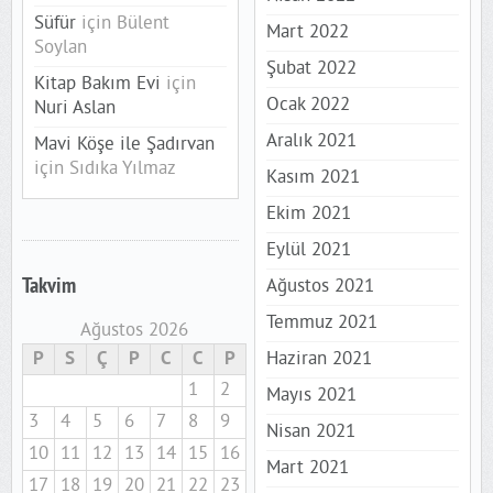
Süfür
için
Bülent
Mart 2022
Soylan
Şubat 2022
Kitap Bakım Evi
için
Ocak 2022
Nuri Aslan
Aralık 2021
Mavi Köşe ile Şadırvan
için
Sıdıka Yılmaz
Kasım 2021
Ekim 2021
Eylül 2021
Takvim
Ağustos 2021
Temmuz 2021
Ağustos 2026
P
S
Ç
P
C
C
P
Haziran 2021
1
2
Mayıs 2021
3
4
5
6
7
8
9
Nisan 2021
10
11
12
13
14
15
16
Mart 2021
17
18
19
20
21
22
23