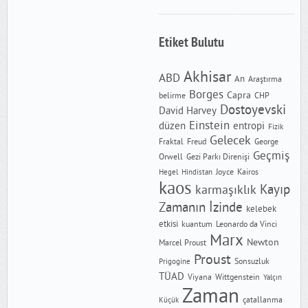
Etiket Bulutu
Akhisar
ABD
An
Araştırma
Borges
Capra
CHP
belirme
Dostoyevski
David Harvey
Einstein
düzen
entropi
Fizik
Gelecek
Freud
Fraktal
George
Geçmiş
Orwell
Gezi Parkı Direnişi
Joyce
Kairos
Hegel
Hindistan
kaos
Kayıp
karmaşıklık
Zamanın İzinde
kelebek
etkisi
kuantum
Leonardo da Vinci
Marx
Newton
Marcel Proust
Proust
Sonsuzluk
Prigogine
TÜAD
Wittgenstein
Viyana
Yalçın
Zaman
çatallanma
Küçük