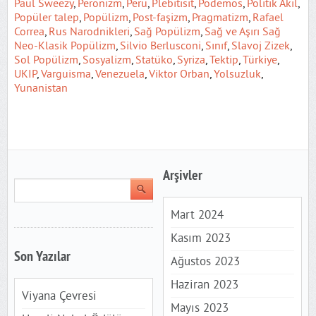
Paul Sweezy
,
Peronizm
,
Peru
,
Plebitisit
,
Podemos
,
Politik Akıl
,
Popüler talep
,
Popülizm
,
Post-faşizm
,
Pragmatizm
,
Rafael
Correa
,
Rus Narodnikleri
,
Sağ Popülizm
,
Sağ ve Aşırı Sağ
Neo-Klasik Popülizm
,
Silvio Berlusconi
,
Sınıf
,
Slavoj Zizek
,
Sol Popülizm
,
Sosyalizm
,
Statüko
,
Syriza
,
Tektip
,
Türkiye
,
UKIP
,
Varguisma
,
Venezuela
,
Viktor Orban
,
Yolsuzluk
,
Yunanistan
Arşivler
Mart 2024
Kasım 2023
Son Yazılar
Ağustos 2023
Haziran 2023
Viyana Çevresi
Mayıs 2023