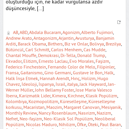
oluşturduğu için, ne kadar vurgulansa azdır
düşüncesiyle, […]
AB
,
ABD
,
Abdala Bucaram
,
Agonizm
,
Alberto Fujimori
,
Andrew Arato
,
Antagonizm
,
Arjantin
,
Avusturya
,
Banjamin
Arditi
,
Barack Obama
,
Birthers
,
Biz ve Onlar
,
Bolivya
,
Brezilya
,
Bütüncül
,
Carl Schmitt
,
Carlos Menhem
,
Cas Mudde
,
Chantal Mouffe
,
Demokrasi
,
Di-Tella
,
Donald Trump
,
Ekvador
,
Elitizm
,
Ernesto Laclau
,
Evo Morales
,
Faşizm
,
Federico Finchestein
,
Fernando Color de Melo
,
Filipinler
,
Fransa
,
Gaitanismo
,
Gino Germani
,
Gustave le Bon
,
Halk
,
Halk İnşa Etmek
,
Hannah Arendt
,
Hınç
,
Holizm
,
Hugo
Chavez
,
İdeoloji
,
İspanya
,
İsrail
,
italya
,
Jack Hayward
,
Jan-
Werner Müller
,
John Bellamy Foster
,
Jose Maria Valesco
İberra
,
Karizmatik Lider
,
Kimera
,
Kirchner
,
Klasik Popülizm
,
Kolombiya
,
Kozmopolitizm
,
Küreselleşme
,
Küreselleşme
korkusu
,
Macaristan
,
Maozim
,
Margaret Canovan
,
Mesiyanik
,
Monthly Review
,
Nancy Rosenblaum
,
Nasırizm
,
Nazizm
,
Nefret
,
Neo-faşizm
,
Neo-Klasik Sol Popülizm
,
Neoliberal
Popülizm
,
Nicolas Maduro
,
Nihilizm
,
Öfke
,
Öteki
,
Paul Baran
,