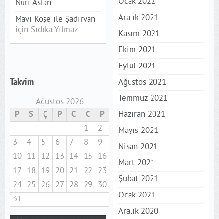
Ocak 2022
Nuri Aslan
Aralık 2021
Mavi Köşe ile Şadırvan
için
Sıdıka Yılmaz
Kasım 2021
Ekim 2021
Eylül 2021
Takvim
Ağustos 2021
Temmuz 2021
Ağustos 2026
P
S
Ç
P
C
C
P
Haziran 2021
1
2
Mayıs 2021
3
4
5
6
7
8
9
Nisan 2021
10
11
12
13
14
15
16
Mart 2021
17
18
19
20
21
22
23
Şubat 2021
24
25
26
27
28
29
30
Ocak 2021
31
Aralık 2020