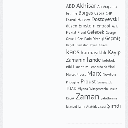
Akhisar
ABD
An
Araştırma
Borges
Capra
CHP
belirme
Dostoyevski
David Harvey
Einstein
düzen
entropi
Fizik
Gelecek
Freud
Fraktal
George
Geçmiş
Orwell
Gezi Parkı Direnişi
Joyce
Kairos
Hegel
Hindistan
kaos
Kayıp
karmaşıklık
Zamanın İzinde
kelebek
etkisi
kuantum
Leonardo da Vinci
Marx
Newton
Marcel Proust
Proust
Sonsuzluk
Prigogine
TÜAD
Wittgenstein
Viyana
Yalçın
Zaman
çatallanma
Küçük
Şimdi
İzmir Atatürk Lisesi
İstanbul