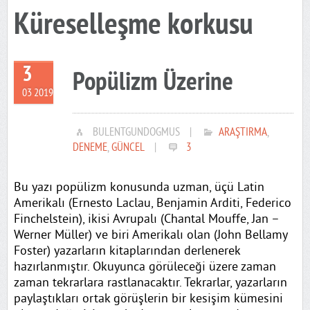
Küreselleşme korkusu
3
Popülizm Üzerine
03 2019
BULENTGUNDOGMUS
|
ARAŞTIRMA
,
DENEME
,
GÜNCEL
|
3
Bu yazı popülizm konusunda uzman, üçü Latin
Amerikalı (Ernesto Laclau, Benjamin Arditi, Federico
Finchelstein), ikisi Avrupalı (Chantal Mouffe, Jan –
Werner Müller) ve biri Amerikalı olan (John Bellamy
Foster) yazarların kitaplarından derlenerek
hazırlanmıştır. Okuyunca görüleceği üzere zaman
zaman tekrarlara rastlanacaktır. Tekrarlar, yazarların
paylaştıkları ortak görüşlerin bir kesişim kümesini